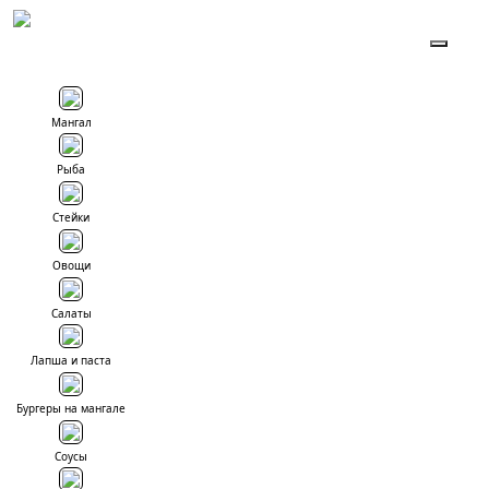
To
Мангал
Рыба
Стейки
Овощи
Салаты
Лапша и паста
Бургеры на мангале
Соусы