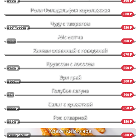
270гр
390 ₽
Ролл Филадельфия королевская
600 ₽
Чуду с творогом
30см/700 гр
450 ₽
Айс матча
300
300 ₽
Хинкал слоенный с говядиной
670 ₽
Круассан с лососем
280гр
550 ₽
Эрл грей
900мл
300 ₽
Голубая лагуна
1л
490 ₽
Салат с креветкой
300гр
650 ₽
Рис отварной
150гр
150 ₽
Креветки в кляре
200 гр/ 5 шт
500 ₽