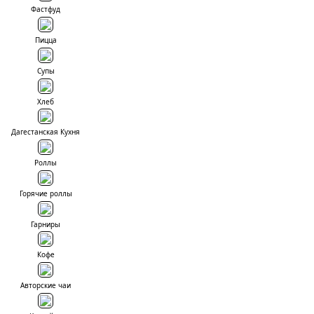
Фастфуд
Пицца
Супы
Хлеб
Дагестанская Кухня
Роллы
Горячие роллы
Гарниры
Кофе
Авторские чаи