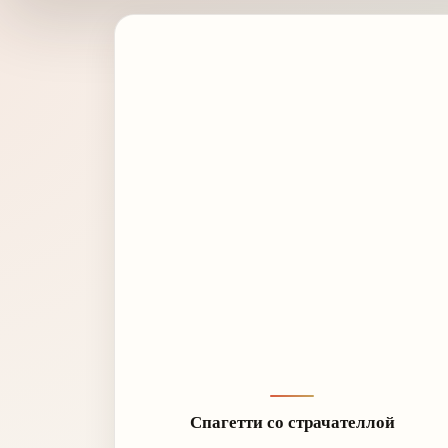
Спагетти со страчателлой