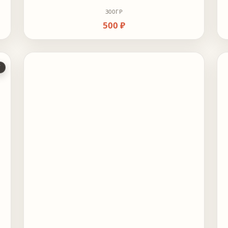
300ГР
500 ₽
Т