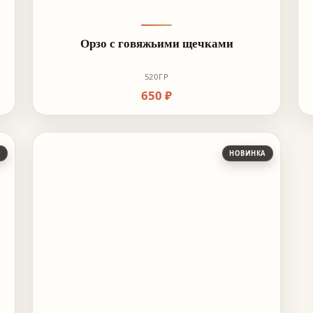
Орзо с говяжьими щечками
520ГР
650 ₽
А
НОВИНКА