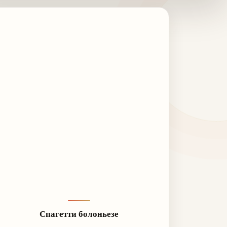
Спагетти болоньезе