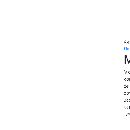
Главная
Ме
Хи
Ли
Мо
ко
фи
со
Ве
Ка
Це