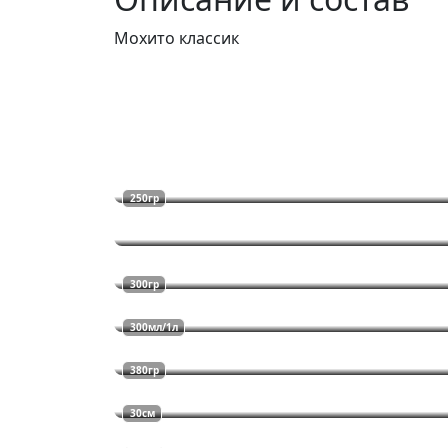
Мохито классик
250гр
300гр
300мл/1л
380гр
30см