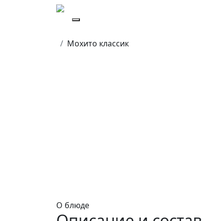
Мохито классик
О блюде
Описание и состав