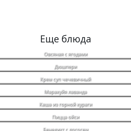
Еще блюда
Овсяная с ягодами
Дюшпери
Крем суп чечевичный
Маракуйя лаванда
Каша из горной кураги
Пицца ойси
Бенедикт с лососем