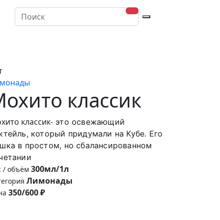
ню
т
монады
Мохито классик
хито классик-
это освежающий
ктейль, который придумали на Кубе. Его
шка в простом, но сбалансированном
четании
300мл/1л
с / объём
Лимонады
тегория
350/600 ₽
на