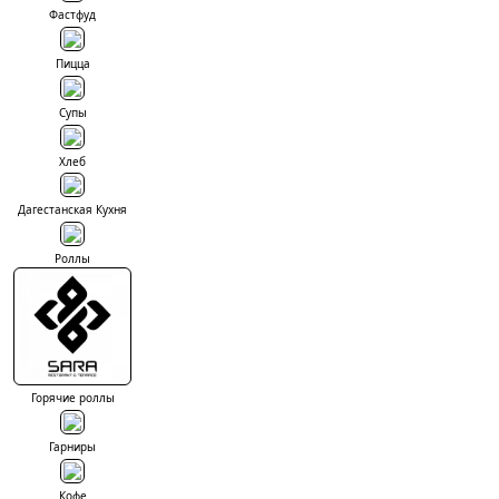
Фастфуд
Пицца
Супы
Хлеб
Дагестанская Кухня
Роллы
Горячие роллы
Гарниры
Кофе