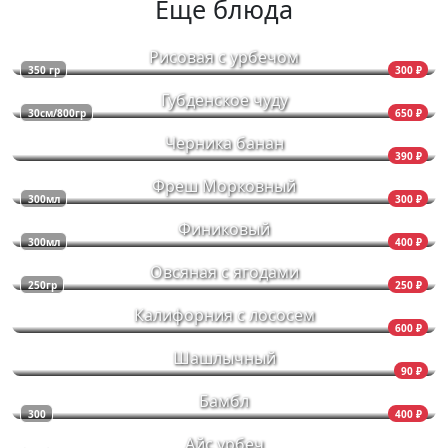
Еще блюда
Рисовая с урбечом
350 гр
300 ₽
Губденское чуду
30см/800гр
650 ₽
Черника банан
390 ₽
Фреш Морковный
300мл
300 ₽
Финиковый
300мл
400 ₽
Овсяная с ягодами
250гр
250 ₽
Калифорния с лососем
600 ₽
Шашлычный
90 ₽
Бамбл
300
400 ₽
Айс урбеч