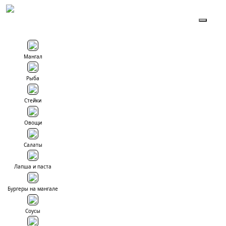
To
Мангал
Рыба
Стейки
Овощи
Салаты
Лапша и паста
Бургеры на мангале
Соусы