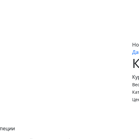
Главная
Ме
Но
Да
К
Ку
Ве
Ка
Це
специи