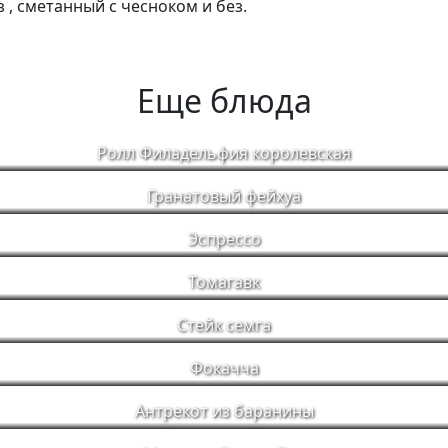
 , сметанный с чесноком и без.
Еще блюда
Ролл Филадельфия королевская
Гранатовый фейхуа
Эспрессо
Томагавк
Стейк семга
Фокачча
Антрекот из баранины