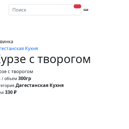
ню
винка
гестанская Кухня
урзе с творогом
рзе с творогом
300гр
с / объём
Дагестанская Кухня
тегория
330 ₽
на