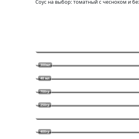
Соус на выбор: томатный с чесноком и без
300мл
40 мл
700гр
250гр
400гр