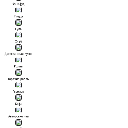
Фастфуд
Пицца
Супы
Хлеб
Дагестанская Кухня
Роллы
Горячие роллы
Гарниры
Кофе
Авторские чаи