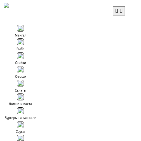
Tog
Мангал
Рыба
Стейки
Овощи
Салаты
Лапша и паста
Бургеры на мангале
Соусы