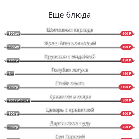
Еще блюда
Шиповник каркаде
800мл
600 ₽
Фреш Апельсиновый
300мл
400 ₽
Круассан с индейкой
290гр
450 ₽
Голубая лагуна
1л
490 ₽
Стейк семга
250гр
1100 ₽
Креветки в кляре
200 гр/ 5 шт
500 ₽
Цезарь с креветкой
300гр
600 ₽
Даргинское чуду
850гр
750 ₽
Суп Горский