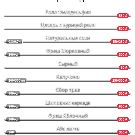
Ролл Филадельфия
550 ₽
Цезарь с курицей ролл
500 ₽
Натуральные соки
0,3/0,7л
150/250 ₽
Фреш Морковный
300мл
300 ₽
Сырный
90 ₽
Капучино
200/300мл
250/300 ₽
Сбор трав
900мл
300 ₽
Шиповник каркаде
800мл
600 ₽
Фреш Яблочный
300мл
350 ₽
Айс латте
300
300 ₽