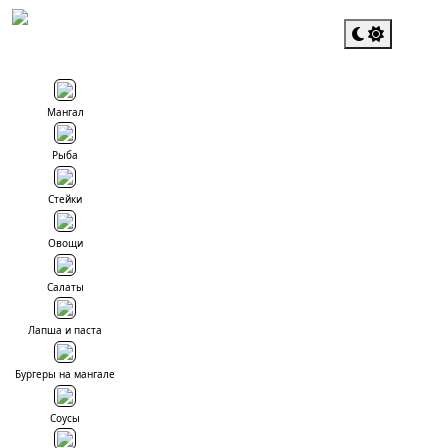
Togg
Мангал
Рыба
Стейки
Овощи
Салаты
Лапша и паста
Бургеры на мангале
Соусы