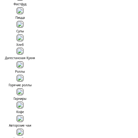
Фастфуд
Пицца
Супы
Хлеб
Дагестанская Кухня
Роллы
Горячие роллы
Гарниры
Кофе
Авторские чаи