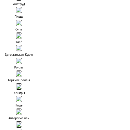
Фастфуд
Пицца
Супы
Хлеб
Дагестанская Кухня
Роллы
Горячие роллы
Гарниры
Кофе
Авторские чаи