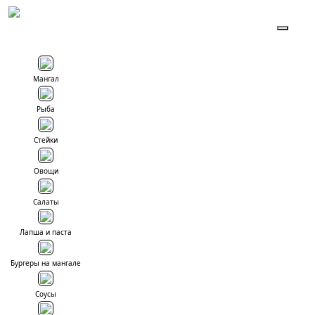
To
Мангал
Рыба
Стейки
Овощи
Салаты
Лапша и паста
Бургеры на мангале
Соусы