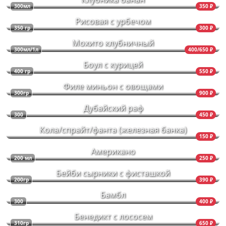
300мл
350 ₽
Рисовая с урбечом
350 гр
300 ₽
Мохито клубничный
300мл/1л
400/650 ₽
Боул с курицей
400 гр
550 ₽
Филе миньон с овощами
300гр
900 ₽
Дубайский раф
300
450 ₽
Кола/спрайт/фанта (железная банка)
150 ₽
Американо
200 мл
250 ₽
Бейби сырники с фисташкой
200гр
390 ₽
Бамбл
300
400 ₽
Бенедикт с лососем
310гр
650 ₽