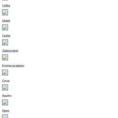
Стейки
Овощи
Салаты
Лапша и паста
Бургеры на мангале
Соусы
Фастфуд
Пицца