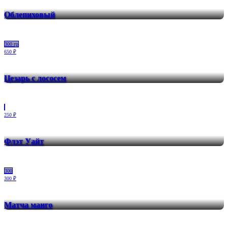
Облепиховый
300 гр
650 ₽
Цезарь с лососем
250 ₽
Флэт Уайт
300
300 ₽
Матча манго