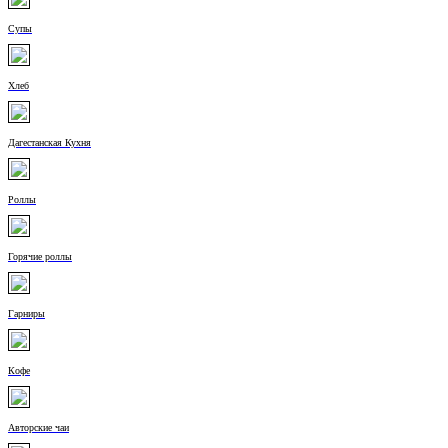
Супы
Хлеб
Дагестанская Кухня
Роллы
Горячие роллы
Гарниры
Кофе
Авторские чаи