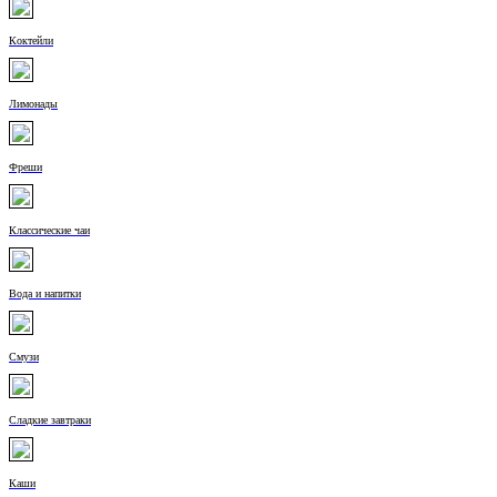
Коктейли
Лимонады
Фреши
Классические чаи
Вода и напитки
Смузи
Сладкие завтраки
Каши