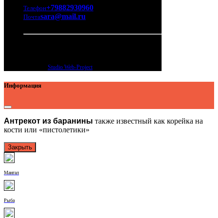
+79882930960
Телефон
sara@mail.ru
Почта
Дербент, ул. Канделаки, 19
Адрес
Copyright © 2024
Studio Web-Project
Информация
Антрекот из баранины
также известный как корейка на
кости или «пистолетики»
Закрыть
Мангал
Рыба