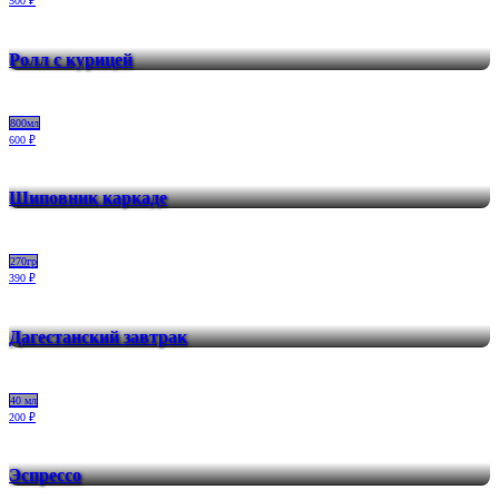
500 ₽
Ролл с курицей
800мл
600 ₽
Шиповник каркаде
270гр
390 ₽
Дагестанский завтрак
40 мл
200 ₽
Эспрессо