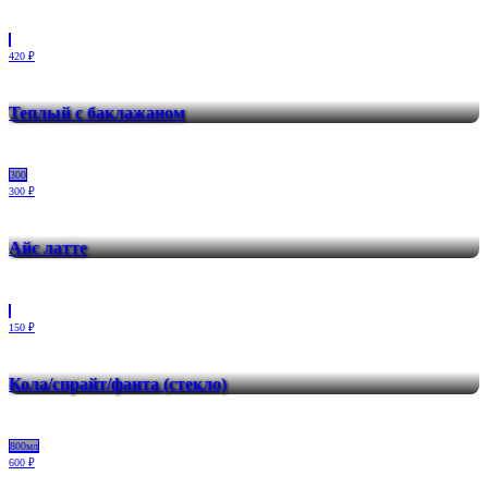
420 ₽
Теплый с баклажаном
300
300 ₽
Айс латте
150 ₽
Кола/спрайт/фанта (стекло)
800мл
600 ₽