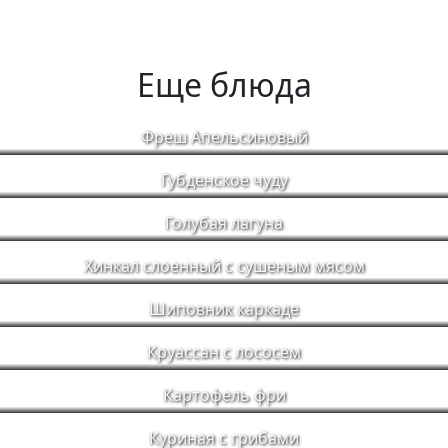
Еще блюда
Фреш Апельсиновый
Губденское чуду
Голубая лагуна
Хинкал слоенный с сушеным мясом
Шиповник каркаде
Круассан с лососем
Картофель фри
Куриная с грибами