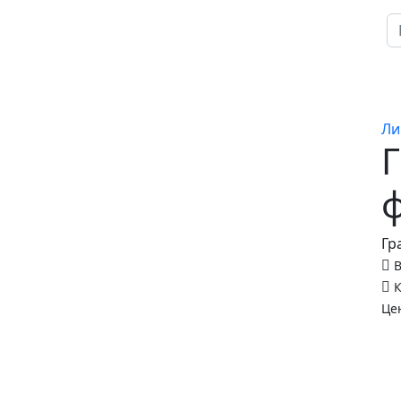
Главная
Меню
Ли
Гр
В
К
Це