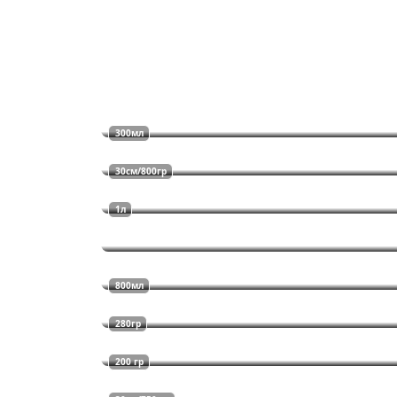
300мл
30см/800гр
1л
800мл
280гр
200 гр