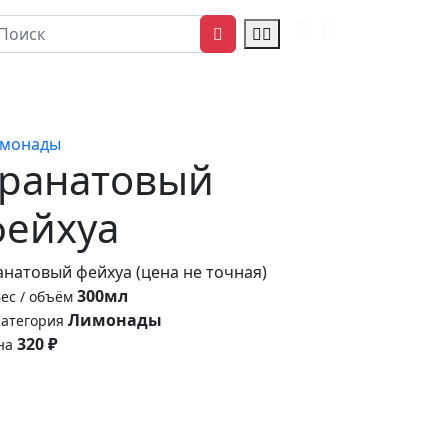
монады
Гранатовый
фейхуа
анатовый фейхуа (цена не точная)
300мл
ес / объём
Лимонады
атегория
320 ₽
на